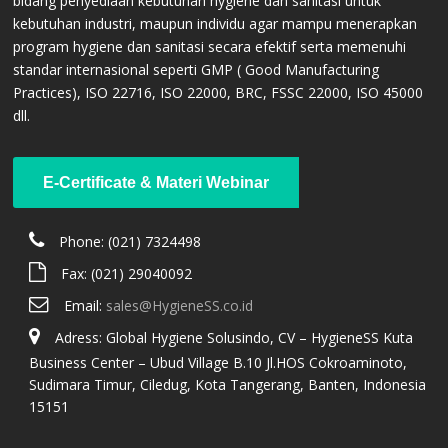
bidang penyediaan kebutuhan hygiene dan sanitasi untuk
kebutuhan industri, maupun individu agar mampu menerapkan
program hygiene dan sanitasi secara efektif serta memenuhi
standar internasional seperti GMP ( Good Manufacturing
Practices), ISO 22716, ISO 22000, BRC, FSSC 22000, ISO 45000
dll.
E-Certificate & Materi Webinar
CONTACT US
Phone: (021) 7324498
Fax: (021) 29040092
Email:
sales@HygieneSS.co.id
Adress: Global Hygiene Solusindo, CV – HygieneSS Kuta
Business Center – Ubud Village B.10 Jl.HOS Cokroaminoto,
Sudimara Timur, Ciledug, Kota Tangerang, Banten, Indonesia
15151